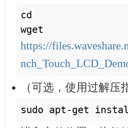
cd

wget 
https://files.wavesha
nch_Touch_LCD_Demo
（可选，使用过解压