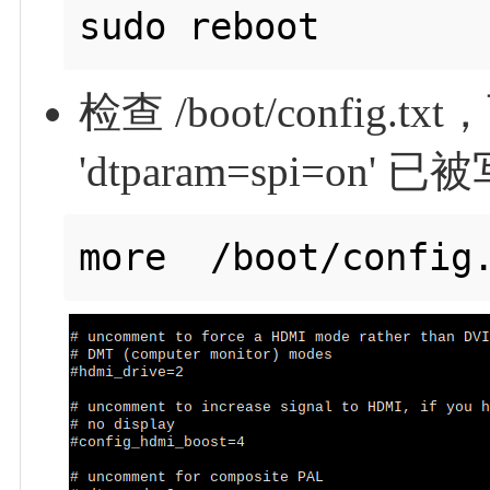
检查 /boot/config.tx
'dtparam=spi=on' 已