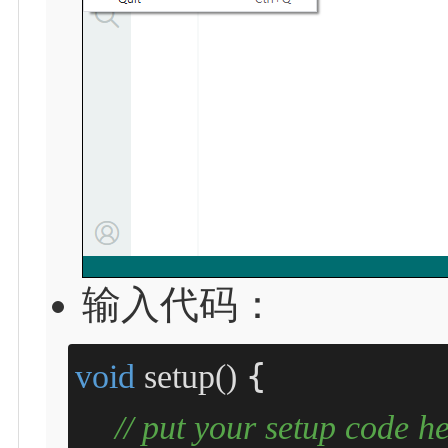
输入代码：
{

void
setup
()
// put your setup code h