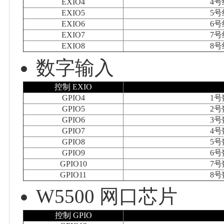
EXIO4
4
EXIO5
5
EXIO6
6
EXIO7
7
EXIO8
8
数字输入
控制 EXIO
GPIO4
1
GPIO5
2
GPIO6
3
GPIO7
4
GPIO8
5
GPIO9
6
GPIO10
7
GPIO11
8
W5500 网口芯片
控制 GPIO