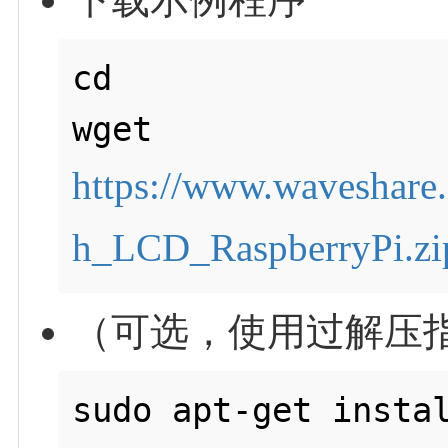
cd

wget 
https://www.waveshare.
h_LCD_RaspberryPi.zi
（可选，使用过解压