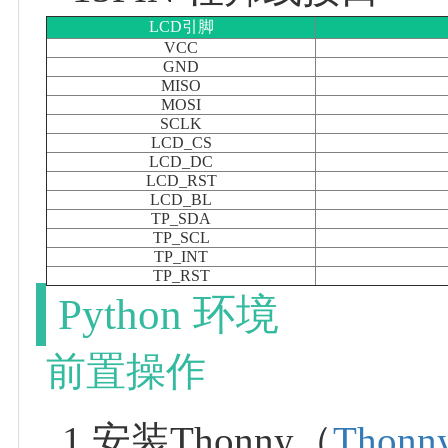
LCD引脚
VCC
GND
MISO
MOSI
SCLK
LCD_CS
LCD_DC
LCD_RST
LCD_BL
TP_SDA
TP_SCL
TP_INT
TP_RST
Python 环境
前置操作
1.安装Thonny（
Thon