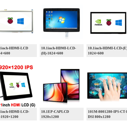
.1inch-HDMI-LCD
10.1inch-HDMI-LCD-
10.1inch-HDMI-LCD-(E
24×600
(H)-1024×600
1024×600
.1inch-HDMI-LCD-
10.1EP-CAPLCD
101M-8001280-IPS-CT
-1920×1200
1920x1200
DSI 800x1280