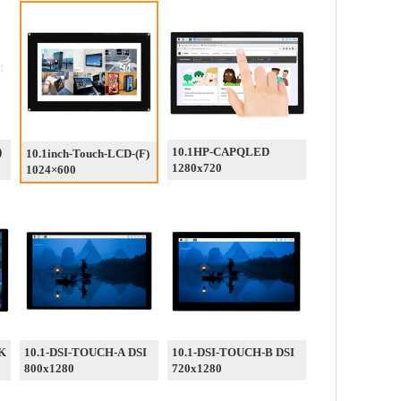
)
10.1HP-CAPQLED
10.1inch-Touch-LCD-(F)
1280x720
1024×600
-K
10.1-DSI-TOUCH-A DSI
10.1-DSI-TOUCH-B DSI
800x1280
720x1280