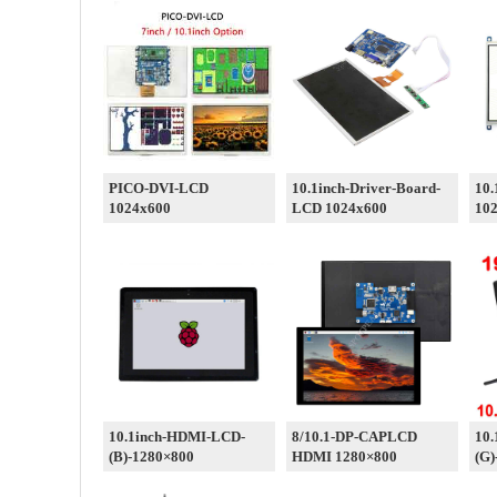
PICO-DVI-LCD
10.1inch-Driver-Board-
10
1024x600
LCD 1024x600
10
10.1inch-HDMI-LCD-
8/10.1-DP-CAPLCD
10
(B)-1280×800
HDMI 1280×800
(G)