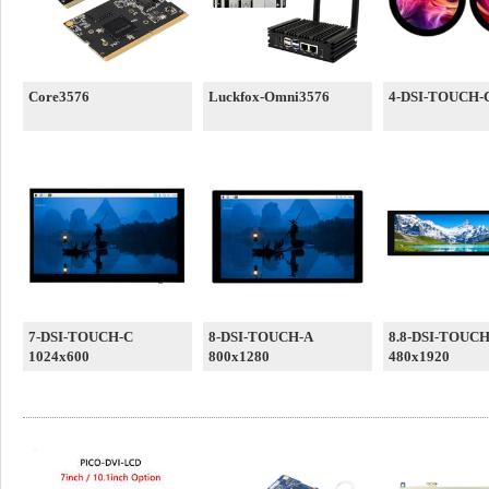
Core3576
Luckfox-Omni3576
4-DSI-TOUCH-
7-DSI-TOUCH-C
8-DSI-TOUCH-A
8.8-DSI-TOUCH
1024x600
800x1280
480x1920