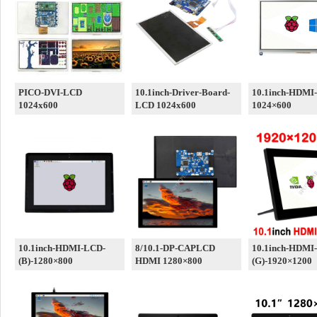
PICO-DVI-LCD
10.1inch-Driver-Board-
10.1inch-HDMI
1024x600
LCD 1024x600
1024×600
10.1inch-HDMI-LCD-
8/10.1-DP-CAPLCD
10.1inch-HDMI
(B)-1280×800
HDMI 1280×800
(G)-1920×1200