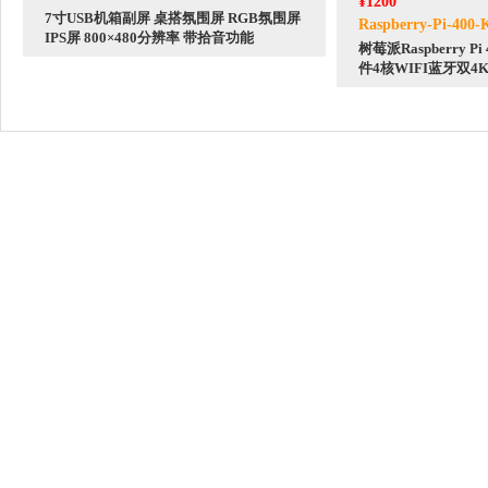
¥1200
7寸USB机箱副屏 桌搭氛围屏 RGB氛围屏
Raspberry-Pi-400-K
IPS屏 800×480分辨率 带拾音功能
树莓派Raspberry 
件4核WIFI蓝牙双4