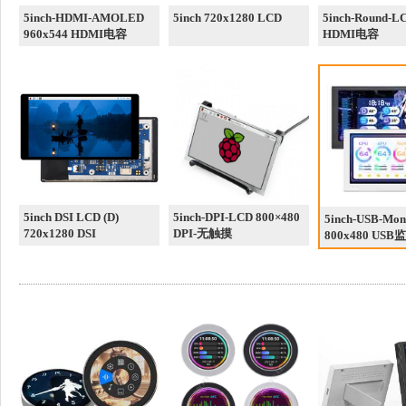
5inch-HDMI-AMOLED
5inch 720x1280 LCD
5inch-Round-L
960x544 HDMI电容
HDMI电容
5inch DSI LCD (D)
5inch-DPI-LCD 800×480
5inch-USB-Mon
720x1280 DSI
DPI-无触摸
800x480 US