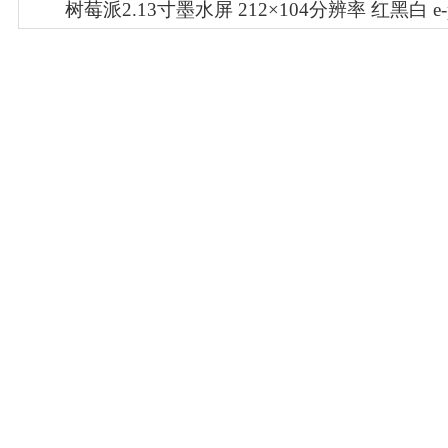
树莓派2.13寸墨水屏 212×104分辨率 红黑白 e-p