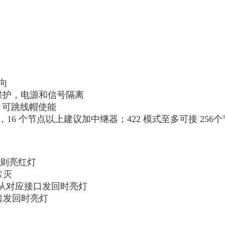
向
电保护，电源和信号隔离
阻，可跳线帽使能
节点，16 个节点以上建议加中继器；422 模式至多可接 25
压则亮红灯
常灭
有数据从对应接口发回时亮灯
口发回时亮灯