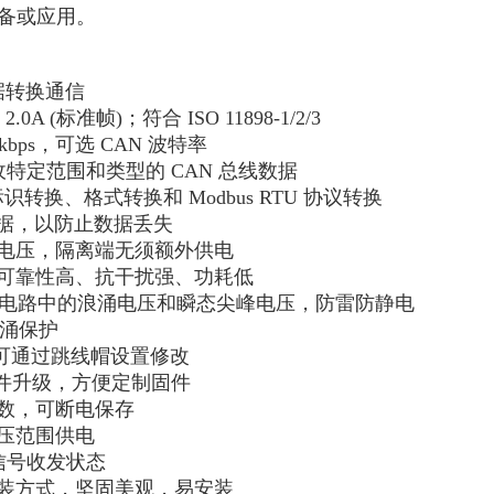
备或应用。
的数据转换通信
.0A (标准帧)；符合 ISO 11898-1/2/3
0kbps，可选 CAN 波特率
收特定范围和类型的 CAN 总线数据
标识转换、格式转换和 Modbus RTU 协议转换
发数据，以防止数据丢失
离电压，隔离端无须额外供电
，可靠性高、抗干扰强、功耗低
效抑制电路中的浪涌电压和瞬态尖峰电压，防雷防静电
电浪涌保护
端电阻，可通过跳线帽设置修改
设备的固件升级，方便定制固件
参数，可断电保存
宽电压范围供电
和信号收发状态
安装方式，坚固美观，易安装