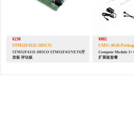
¥238
¥802
STM32F411E-DISCO
CM3+-8GB-Packag
STM32F411E-DISCO STM32F411VET6开
Compute Module
发板 评估板
扩展板套餐