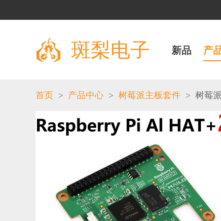
斑梨电子
新品
产
>
>
>
首页
产品中心
树莓派主板套件
树莓派