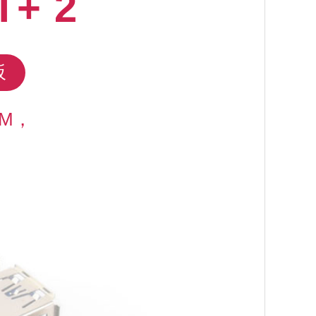
T+ 2
板
AM，