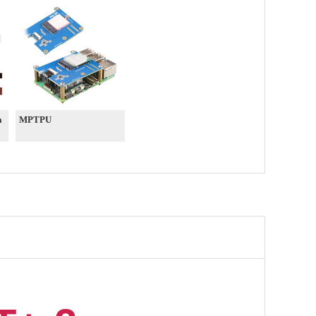
a
MPTPU