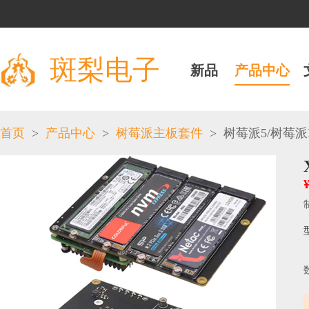
斑梨电子
新品
产品中心
>
>
>
/
首页
产品中心
树莓派主板套件
树莓派5
树莓派H