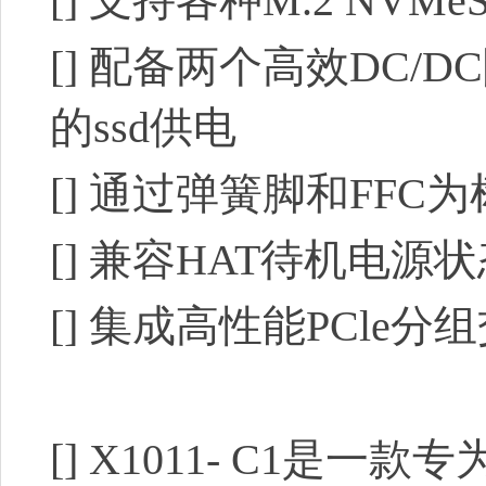
[]
支持各种M.2 NVMeS
[]
配备两个高效DC/DC
的ssd
供电
[]
通过弹簧脚和FFC
[]
兼容HAT待机电源状
[]
集成高性能PCle分
[]
X1011- C1是一款