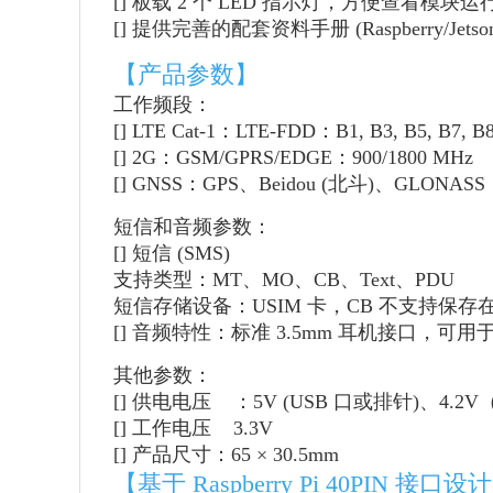
[] 板载 2 个 LED 指示灯，方便查看模块
[] 提供完善的配套资料手册 (Raspberry/Jetson
【产品参数】
工作频段：
[] LTE Cat-1：LTE-FDD：B1, B3, B5, B7, B8
[] 2G：GSM/GPRS/EDGE：900/1800 MHz
[] GNSS：GPS、Beidou (北斗)、GLONASS
短信和音频参数：
[] 短信 (SMS)
支持类型：MT、MO、CB、Text、PDU
短信存储设备：USIM 卡，CB 不支持保存在 
[] 音频特性：标准 3.5mm 耳机接口，可
其他参数：
[] 供电电压 ：5V (USB 口或排针)、4.2
[] 工作电压 3.3V
[] 产品尺寸：65 × 30.5mm
【基于 Raspberry Pi 40PIN 接口设