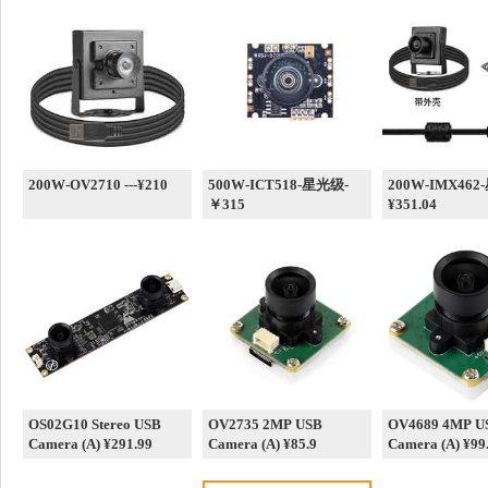
200W-OV2710 ---¥210
500W-ICT518-星光级-
200W-IMX462
￥315
¥351.04
OS02G10 Stereo USB
OV2735 2MP USB
OV4689 4MP U
Camera (A) ¥291.99
Camera (A) ¥85.9
Camera (A) ¥99