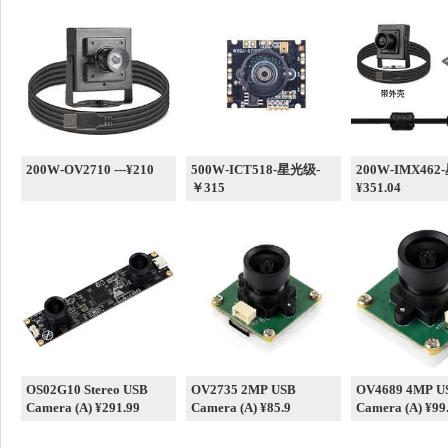
200W-OV2710 ---¥210
500W-ICT518-星光级-
200W-IMX462
￥315
¥351.04
OS02G10 Stereo USB
OV2735 2MP USB
OV4689 4MP U
Camera (A) ¥291.99
Camera (A) ¥85.9
Camera (A) ¥99