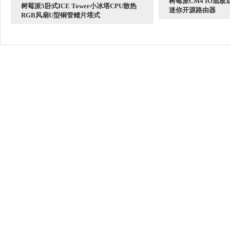
树莓派CM4 IO底
树莓派5卧式ICE Tower小冰塔CPU散热
迷你开源路由器
RGB风扇U型铜管鳍片塔式