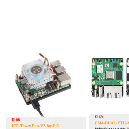
¥169
¥108
CM4-DUAL-ETH-
ICE-Tower-Fan-V2-for-Pi5