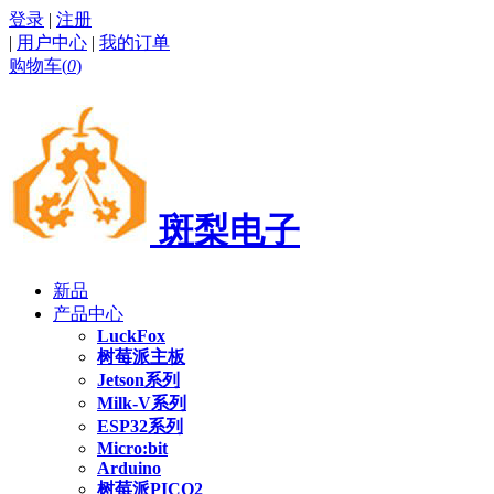
登录
|
注册
|
用户中心
|
我的订单
购物车(
0
)
斑梨电子
新品
产品中心
LuckFox
树莓派主板
Jetson系列
Milk-V系列
ESP32系列
Micro:bit
Arduino
树莓派PICO2