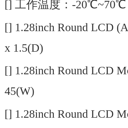
[] 工作温度：-20℃~70℃
[] 1.28inch Round LCD
x 1.5(D)
[] 1.28inch Round LCD
45(W)
[] 1.28inch Round LC