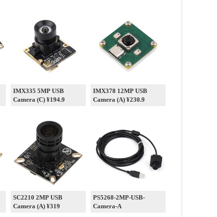
IMX335 5MP USB
IMX378 12MP USB
Camera (C) ¥194.9
Camera (A) ¥230.9
SC2210 2MP USB
PS5268-2MP-USB-
Camera (A) ¥319
Camera-A