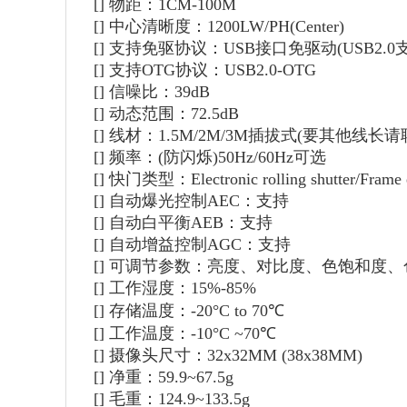
[]
物距：1CM-100M
[]
中心清晰度：1200LW/PH(Center)
[]
支持免驱协议：USB接口免驱动(USB2.0
[]
支持OTG协议：USB2.0-OTG
[]
信噪比：39dB
[]
动态范围：72.5dB
[]
线材：1.5M/2M/3M插拔式(要其他线长请
[]
频率：(防闪烁)50Hz/60Hz可选
[]
快门类型：Electronic rolling shutter/Frame 
[]
自动爆光控制AEC：支持
[]
自动白平衡AEB：支持
[]
自动增益控制AGC：支持
[]
可调节参数：亮度、对比度、色饱和度、
[]
工作湿度：15%-85%
[]
存储温度：-20°C to 70℃
[]
工作温度：-10°C ~70℃
[]
摄像头尺寸：32x32MM (38x38MM)
[]
净重：59.9~67.5g
[]
毛重：124.9~133.5g