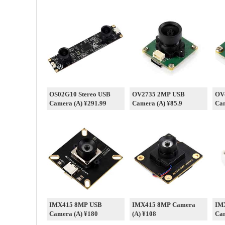
OS02G10 Stereo USB
OV2735 2MP USB
OV
Camera (A) ¥291.99
Camera (A) ¥85.9
Cam
IMX415 8MP USB
IMX415 8MP Camera
IM
Camera (A) ¥180
(A) ¥108
Cam