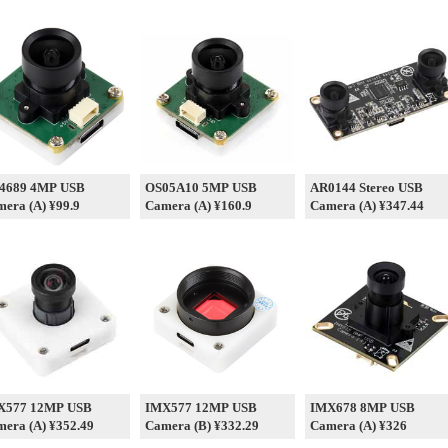
4689 4MP USB
OS05A10 5MP USB
AR0144 Stereo USB
era (A) ¥99.9
Camera (A) ¥160.9
Camera (A) ¥347.44
X577 12MP USB
IMX577 12MP USB
IMX678 8MP USB
era (A) ¥352.49
Camera (B) ¥332.29
Camera (A) ¥326