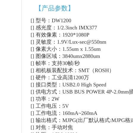
【产品参数】
[] 型号：DW1200
[]
感光度：1/2.3inch IMX377
[]
有效像素：1920*1080P
[]
灵敏度：1.9V/Lux-sec@550nm
[]
像素大小：1.55um x 1.55um
[]
图像区域：3840umx2880um
[]
帧率：支持30帧/秒
[]
相机板装配技术：SMT（ROSH）
[]
硬件：工业高清1200万
[]
接口类型：USB2.0 High Speed
[]
供电方式：USB BUS POWER 4P-2.0mm
[]
功率：2W
[]
工作电压：5V
[]
工作电流：160mA~260mA
[]
输出格式：MJPG(出厂默认格式:MJPG格式)Y
[]
对焦：手动对焦