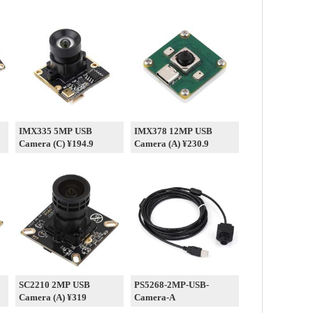
IMX335 5MP USB
IMX378 12MP USB
Camera (C) ¥194.9
Camera (A) ¥230.9
SC2210 2MP USB
PS5268-2MP-USB-
Camera (A) ¥319
Camera-A