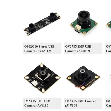
OS02G10 Stereo USB
OV2735 2MP USB
OV
Camera (A) ¥291.99
Camera (A) ¥85.9
Cam
IMX415 8MP USB
IMX415 8MP Camera
IM
Camera (A) ¥180
(A) ¥108
Cam