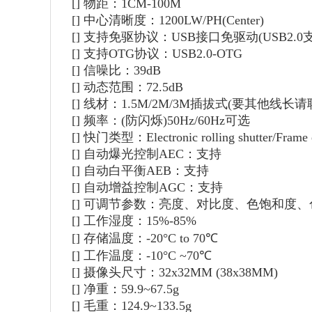
[]
物距：1CM-100M
[]
中心清晰度：1200LW/PH(Center)
[]
支持免驱协议：USB接口免驱动(USB2.0
[]
支持OTG协议：USB2.0-OTG
[]
信噪比：39dB
[]
动态范围：72.5dB
[]
线材：1.5M/2M/3M插拔式(要其他线长请
[]
频率：(防闪烁)50Hz/60Hz可选
[]
快门类型：Electronic rolling shutter/Frame 
[]
自动爆光控制AEC：支持
[]
自动白平衡AEB：支持
[]
自动增益控制AGC：支持
[]
可调节参数：亮度、对比度、色饱和度、
[]
工作湿度：15%-85%
[]
存储温度：-20°C to 70℃
[]
工作温度：-10°C ~70℃
[]
摄像头尺寸：32x32MM (38x38MM)
[]
净重：59.9~67.5g
[]
毛重：124.9~133.5g