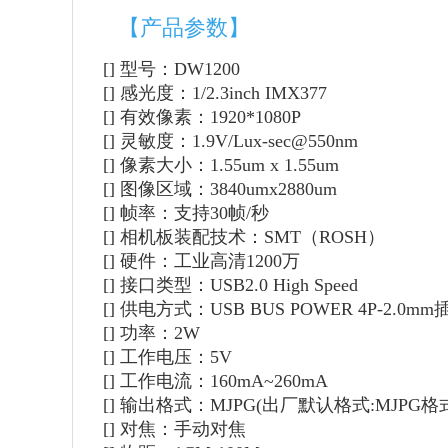
【产品参数】
[] 型号：DW1200
[]
感光度：1/2.3inch IMX377
[]
有效像素：1920*1080P
[]
灵敏度：1.9V/Lux-sec@550nm
[]
像素大小：1.55um x 1.55um
[]
图像区域：3840umx2880um
[]
帧率：支持30帧/秒
[]
相机板装配技术：SMT（ROSH）
[]
硬件：工业高清1200万
[]
接口类型：USB2.0 High Speed
[]
供电方式：USB BUS POWER 4P-2.0mm
[]
功率：2W
[]
工作电压：5V
[]
工作电流：160mA~260mA
[]
输出格式：MJPG(出厂默认格式:MJPG格式)Y
[]
对焦：手动对焦