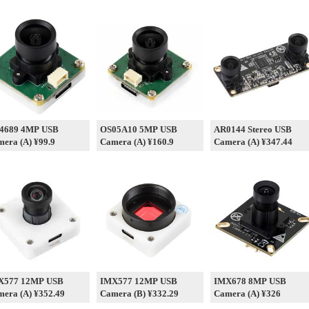
4689 4MP USB
OS05A10 5MP USB
AR0144 Stereo USB
era (A) ¥99.9
Camera (A) ¥160.9
Camera (A) ¥347.44
X577 12MP USB
IMX577 12MP USB
IMX678 8MP USB
era (A) ¥352.49
Camera (B) ¥332.29
Camera (A) ¥326