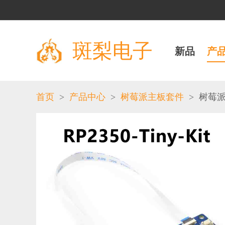
斑梨电子
新品
产
>
>
>
首页
产品中心
树莓派主板套件
树莓派P