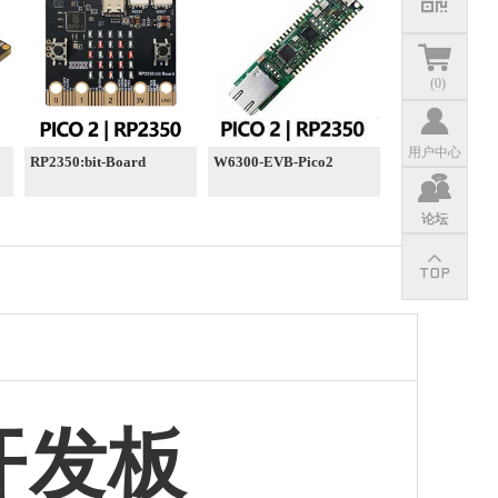
(
0
)
用户中心
RP2350:bit-Board
W6300-EVB-Pico2
论坛
型开发板