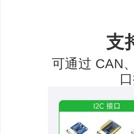
支
可通过 CAN、R
口