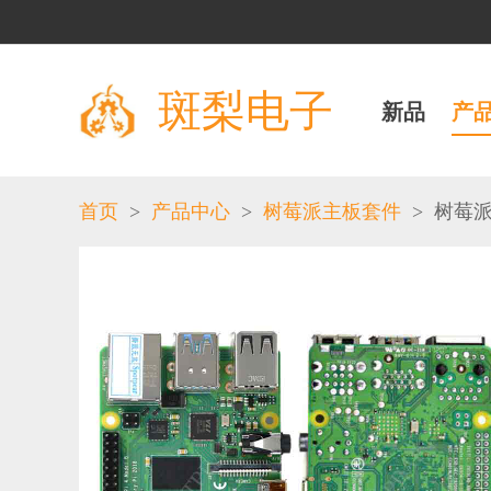
斑梨电子
新品
产
>
>
>
首页
产品中心
树莓派主板套件
树莓派3