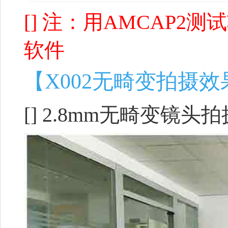
[] 注：用AMCAP
软件
【X002无畸变拍摄
[] 2.8mm无畸变镜头