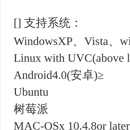
[] 支持系统：
WindowsXP、Vista、w
Linux with UVC(above l
Android4.0(安卓)≥
Ubuntu
树莓派
MAC-OSx 10.4.8or later