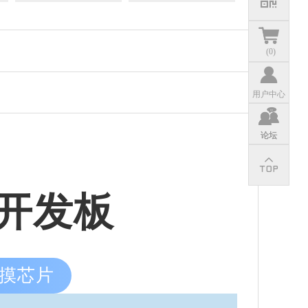
(
0
)
用户中心
论坛
 屏开发板
容触摸芯片