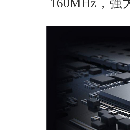
160MHz，