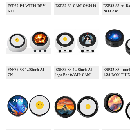
ESP32-P4-WIFI6-DEV-
ESP32-S3-CAM-OV5640
ESP32-S3-Ai-Do
KIT
NO-Case
ESP32-S3-1.28inch-AI-
ESP32-S3-1.28inch-AI-
ESP32-S3-Touc
CN
legs-Bat-0.3MP-CAM
1.28-BOX-THI