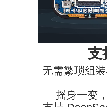
支
无需繁琐组装
摇身一变，