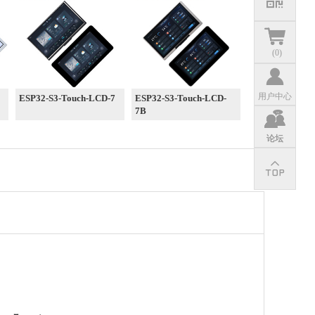
(
0
)
用户中心
ESP32-S3-Touch-LCD-7
ESP32-S3-Touch-LCD-
7B
论坛