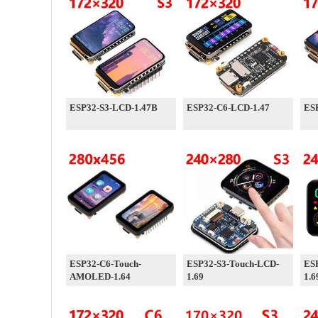
ESP32-S3-LCD-1.47B
ESP32-C6-LCD-1.47
ES
ESP32-C6-Touch-
ESP32-S3-Touch-LCD-
ES
AMOLED-1.64
1.69
1.6