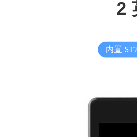
2
内置 ST