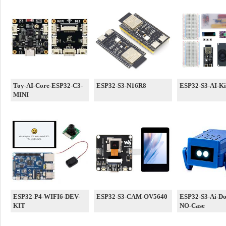
Toy-AI-Core-ESP32-C3-
ESP32-S3-N16R8
ESP32-S3-AI-Ki
MINI
ESP32-P4-WIFI6-DEV-
ESP32-S3-CAM-OV5640
ESP32-S3-Ai-Do
KIT
NO-Case