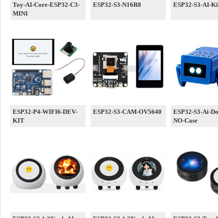
Toy-AI-Core-ESP32-C3-
ESP32-S3-N16R8
ESP32-S3-AI-Ki
MINI
ESP32-P4-WIFI6-DEV-
ESP32-S3-CAM-OV5640
ESP32-S3-Ai-Do
KIT
NO-Case